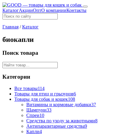
Каталог
Акции
Опт
О компании
Контакты
Главная
/
Каталог
биокапли
Поиск товара
Категории
Все товары
114
Товары для птиц и грызунов
6
Товары для собак и кошек
108
Витамины и кормовые добавки
37
Шампуни
33
Спреи
10
Средства по уходу за животными
8
Антипаразитарные средства
9
Капли
4