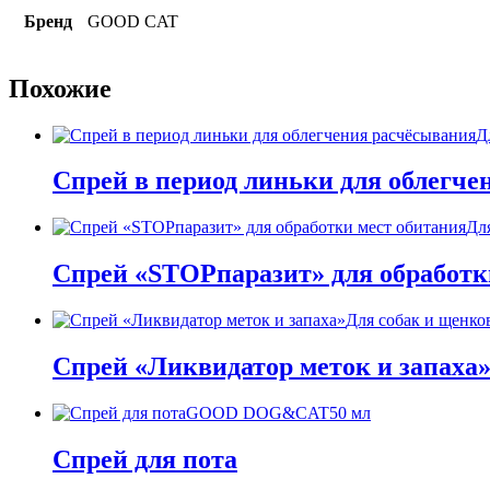
Бренд
GOOD CAT
Похожие
Д
Спрей в период линьки для облегч
Дл
Спрей «STOPпаразит» для обработк
Для собак и щенко
Спрей «Ликвидатор меток и запаха
GOOD DOG&CAT
50 мл
Спрей для пота