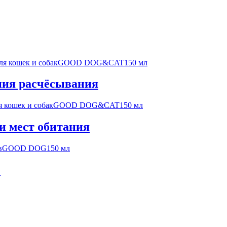
ля кошек и собак
GOOD DOG&CAT
150 мл
ения расчёсывания
я кошек и собак
GOOD DOG&CAT
150 мл
и мест обитания
в
GOOD DOG
150 мл
»